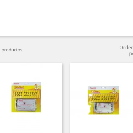
Orde
 productos.
p