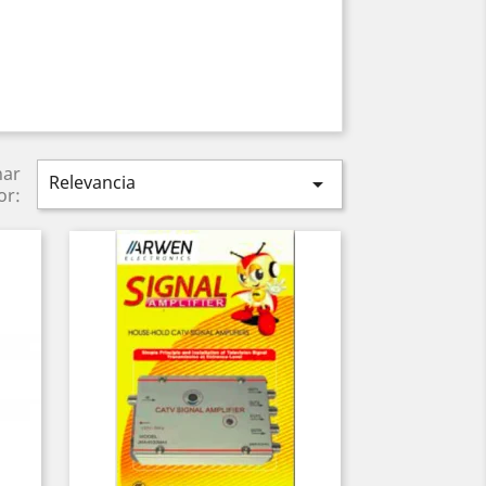
nar
Relevancia

or: