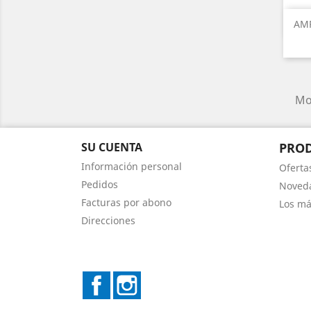
AMP
Mos
SU CUENTA
PRO
Información personal
Oferta
Pedidos
Noved
Facturas por abono
Los má
Direcciones
Facebook
Instagram