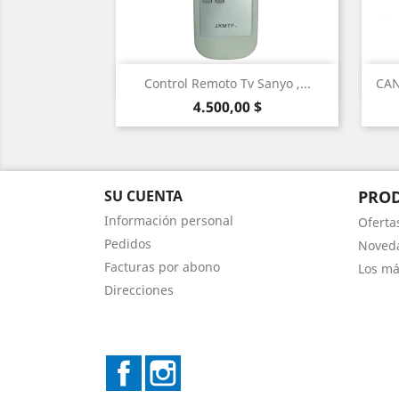
Vista rápida

Control Remoto Tv Sanyo ,...
CAN
Precio
4.500,00 $
SU CUENTA
PRO
Información personal
Oferta
Pedidos
Noved
Facturas por abono
Los má
Direcciones
Facebook
Instagram