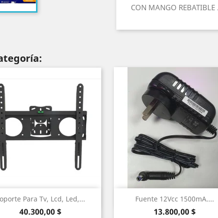
CON MANGO REBATIBLE 
ategoría:
Vista rápida
Vista rápida


oporte Para Tv, Lcd, Led,...
Fuente 12Vcc 1500mA....
Precio
Precio
40.300,00 $
13.800,00 $