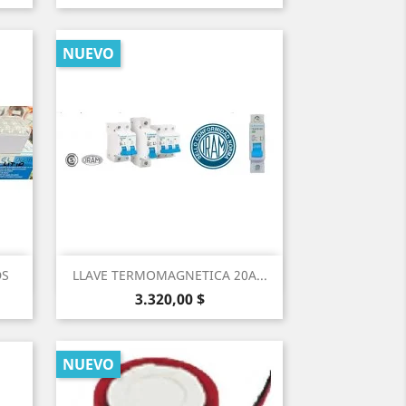
NUEVO
Vista rápida

DS
LLAVE TERMOMAGNETICA 20A...
Precio
3.320,00 $
NUEVO