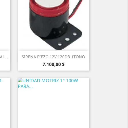
Vista rápida

L...
SIRENA PIEZO 12V 120DB 1TONO
Precio
7.100,00 $