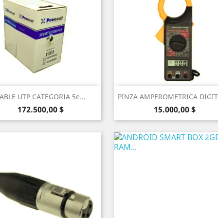
Vista rápida
Vista rápida


ABLE UTP CATEGORIA 5e...
PINZA AMPEROMETRICA DIGITA
Precio
Precio
172.500,00 $
15.000,00 $