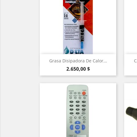
Vista rápida

Grasa Disipadora De Calor...
C
Precio
2.650,00 $