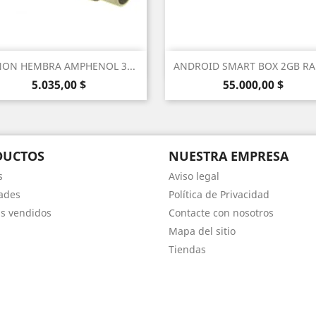
Vista rápida
Vista rápida


ON HEMBRA AMPHENOL 3...
ANDROID SMART BOX 2GB RAM
Precio
Precio
5.035,00 $
55.000,00 $
DUCTOS
NUESTRA EMPRESA
s
Aviso legal
ades
Política de Privacidad
s vendidos
Contacte con nosotros
Mapa del sitio
Tiendas