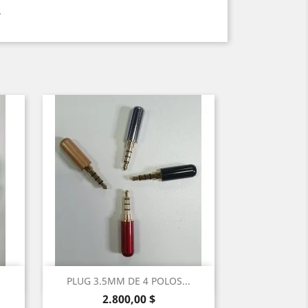
.
Vista rápida

PLUG 3.5MM DE 4 POLOS...
Precio
Gris
Beige
Rojo
Negro
2.800,00 $