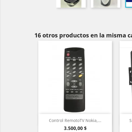
16 otros productos en la misma c
Vista rápida

Control RemotoTV Nokia,...
S
Precio
3.500,00 $