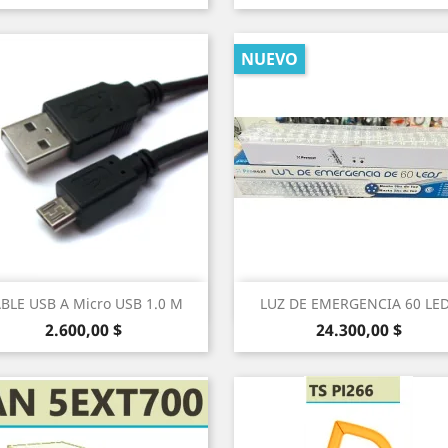
NUEVO
Vista rápida
Vista rápida


BLE USB A Micro USB 1.0 M
LUZ DE EMERGENCIA 60 LE
Precio
Precio
2.600,00 $
24.300,00 $